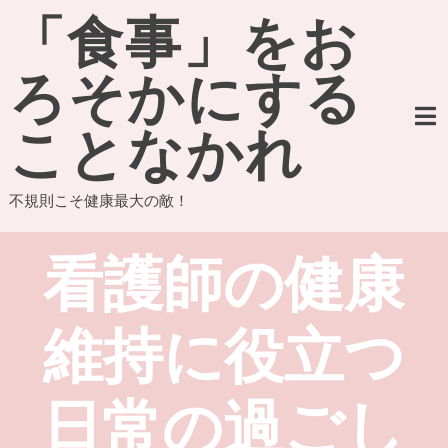
Skip
「食事」をお
to
content
ろそかにする
ことなかれ
不規則こそ健康最大の敵！
看護師の健康
維持に役立つ
日常の過ごし